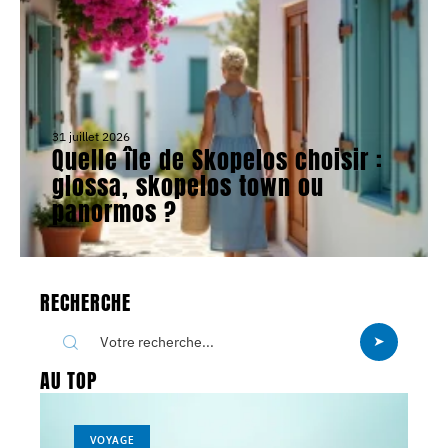
31 juillet 2026
Quelle île de Skopelos choisir :
glossa, skopelos town ou
panormos ?
RECHERCHE
AU TOP
VOYAGE