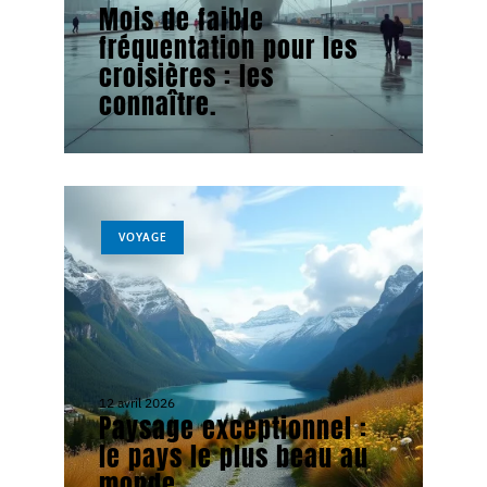
Mois de faible
fréquentation pour les
croisières : les
connaître.
VOYAGE
12 avril 2026
Paysage exceptionnel :
le pays le plus beau au
monde