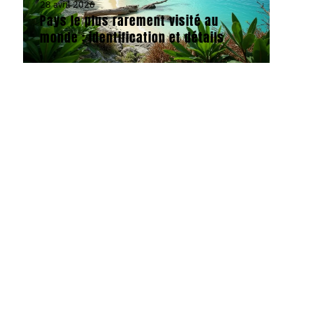
28 avril 2026
Pays le plus rarement visité au
monde : identification et détails