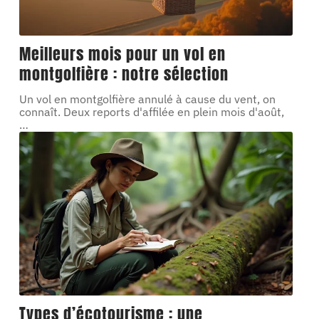
Meilleurs mois pour un vol en
montgolfière : notre sélection
Un vol en montgolfière annulé à cause du vent, on
connaît. Deux reports d'affilée en plein mois d'août,
…
Types d’écotourisme : une