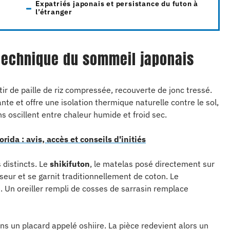
Expatriés japonais et persistance du futon à
l’étranger
e technique du sommeil japonais
ir de paille de riz compressée, recouverte de jonc tressé.
te et offre une isolation thermique naturelle contre le sol,
s oscillent entre chaleur humide et froid sec.
ida : avis, accès et conseils d'initiés
distincts. Le
shikifuton
, le matelas posé directement sur
eur et se garnit traditionnellement de coton. Le
 Un oreiller rempli de cosses de sarrasin remplace
s un placard appelé oshiire. La pièce redevient alors un