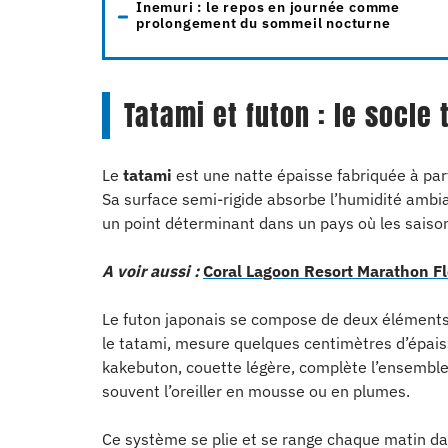
Inemuri : le repos en journée comme
prolongement du sommeil nocturne
Tatami et futon : le socl
Le
tatami
est une natte épaisse fabriquée à part
Sa surface semi-rigide absorbe l’humidité ambian
un point déterminant dans un pays où les saison
A voir aussi :
Coral Lagoon Resort Marathon Flor
Le futon japonais se compose de deux éléments 
le tatami, mesure quelques centimètres d’épaiss
kakebuton, couette légère, complète l’ensemble.
souvent l’oreiller en mousse ou en plumes.
Ce système se plie et se range chaque matin dan