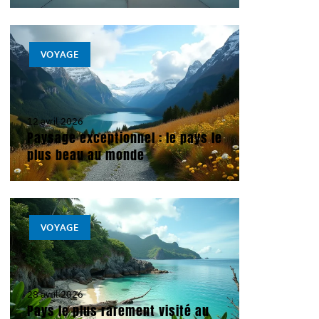
VOYAGE
12 avril 2026
Paysage exceptionnel : le pays le
plus beau au monde
VOYAGE
28 avril 2026
Pays le plus rarement visité au