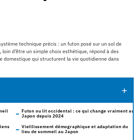
ystème technique précis : un futon posé sur un sol de
, loin d’être un simple choix esthétique, répond à des
ie domestique qui structurent la vie quotidienne dans
meil
Futon ou lit occidental : ce qui change vraiment au
Japon depuis 2024
riens
Vieillissement démographique et adaptation du
lieu de sommeil au Japon