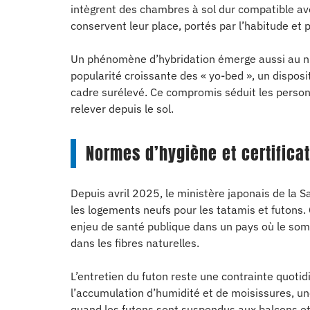
intègrent des chambres à sol dur compatible avec
conservent leur place, portés par l’habitude et 
Un phénomène d’hybridation émerge aussi au nive
popularité croissante des « yo-bed », un disposi
cadre surélevé. Ce compromis séduit les person
relever depuis le sol.
Normes d’hygiène et certificat
Depuis avril 2025, le ministère japonais de la 
les logements neufs pour les tatamis et futons. C
enjeu de santé publique dans un pays où le so
dans les fibres naturelles.
L’entretien du futon reste une contrainte quotidi
l’accumulation d’humidité et de moisissures, un
quand les futons sont suspendus aux balcons et