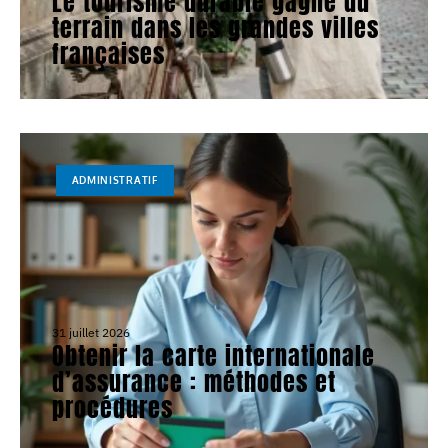
Le tourisme durable gagne du
terrain dans les grandes villes
françaises
ADMINISTRATIF
31 juillet 2026
Obtenir la carte internationale
d’assurance : méthodes et
procédures