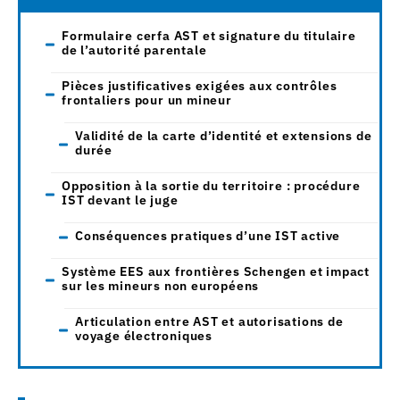
Formulaire cerfa AST et signature du titulaire
de l’autorité parentale
Pièces justificatives exigées aux contrôles
frontaliers pour un mineur
Validité de la carte d’identité et extensions de
durée
Opposition à la sortie du territoire : procédure
IST devant le juge
Conséquences pratiques d’une IST active
Système EES aux frontières Schengen et impact
sur les mineurs non européens
Articulation entre AST et autorisations de
voyage électroniques