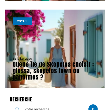
VOYAGE
31 juillet 2026
Quelle île de Skopelos choisir :
glossa, skopelos town ou
panormos ?
RECHERCHE